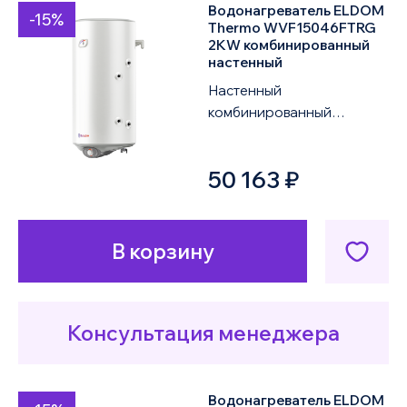
Водонагреватель ELDOM
-15%
Thermo WVF15046FTRG
2KW комбинированный
настенный
Настенный
комбинированный
водонагреватель ELDOM
Thermo WVF15046FTRG
50 163 ₽
2KW объемом 150 литров
оснащен одним ...
В корзину
Консультация менеджера
Водонагреватель ELDOM