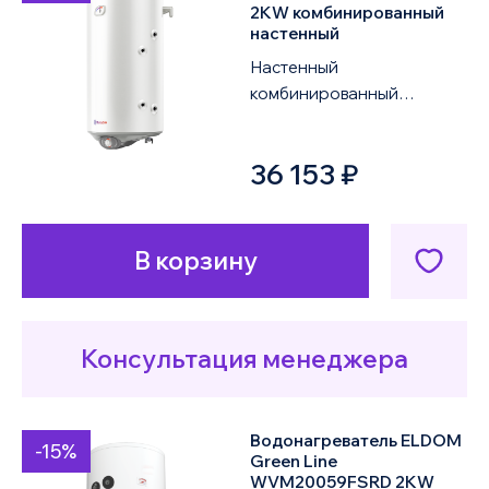
2KW комбинированный
настенный
Настенный
комбинированный
водонагреватель ELDOM
Thermo WVF10046FTRG
36 153 ₽
2KW объемом 100 литров
оснащен одним ...
В корзину
Консультация менеджера
Водонагреватель ELDOM
-15%
Green Line
WVM20059FSRD 2KW