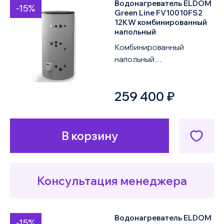
Водонагреватель ELDOM
-15%
Green Line FV10010FS2
12KW комбинированный
напольный
Комбинированный
напольный
водонагреватель ELDOM
Green Line FV10010FS2
259 400 ₽
12KW объемом 1000
литров оснащен дв...
В корзину
Консультация менеджера
Водонагреватель ELDOM
-15%