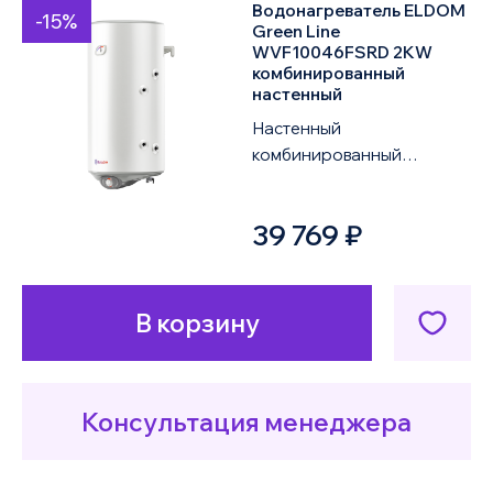
Водонагреватель ELDOM
-15%
Green Line
WVF10046FSRD 2KW
комбинированный
настенный
Настенный
комбинированный
водонагреватель ELDOM
Green Line WVF10046FSRD
39 769 ₽
2KW объемом 100 литров
оснащен од...
В корзину
Консультация менеджера