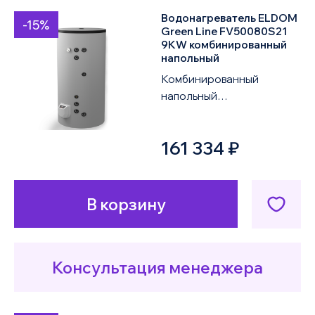
Водонагреватель ELDOM
-15%
Green Line FV50080S21
9KW комбинированный
напольный
Комбинированный
напольный
водонагреватель ELDOM
Green Line FV50080S21
161 334 ₽
9KW объемом 500 литров
оснащен двум...
В корзину
Консультация менеджера