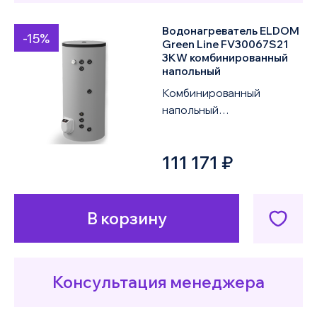
Водонагреватель ELDOM
-15%
Green Line FV30067S21
3KW комбинированный
напольный
Комбинированный
напольный
водонагреватель ELDOM
Green Line FV30067S21
111 171 ₽
3KW объемом 300 литров
оснащен двум...
В корзину
Консультация менеджера