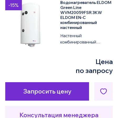
Водонагреватель ELDOM
-15%
Green Line
WVM20059FSR 3KW
ELDOM EN-C
комбинированный
настенный
Настенный
комбинированный
водонагреватель ELDOM
Green Line 72281SR 3KW
Цена
объемом 200 литров
оснащен одним т...
по запросу
Запросить цену
Консультация менеджера