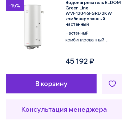
Водонагреватель ELDOM
-15%
Green Line
WVF12046FSRD 2KW
комбинированный
настенный
Настенный
комбинированный
водонагреватель ELDOM
Green Line WVF12046FSRD
45 192 ₽
2KW объемом 120 литров
оснащен од...
В корзину
Консультация менеджера