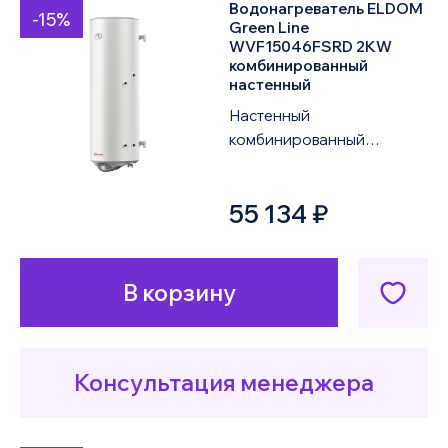
Водонагреватель ELDOM
-15%
Green Line
WVF15046FSRD 2KW
комбинированный
настенный
Настенный
комбинированный
водонагреватель ELDOM
Green Line WVF15046FSRD
55 134 ₽
2KW объемом 150 литров
оснащен од...
В корзину
Консультация менеджера