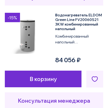
Водонагреватель ELDOM
-15%
Green Line FV20060S21
3KW комбинированный
напольный
Комбинированный
напольный
водонагреватель ELDOM
Green Line FV20060S21
84 056 ₽
3KW объемом 200 литров
оснащен двум...
В корзину
Консультация менеджера