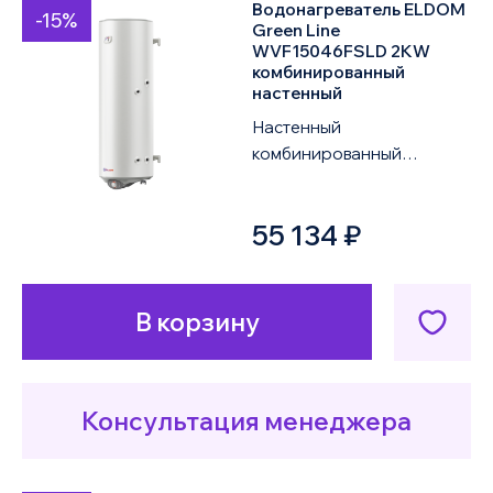
Водонагреватель ELDOM
-15%
Green Line
WVF15046FSLD 2KW
комбинированный
настенный
Настенный
комбинированный
водонагреватель ELDOM
Green Line WVF15046FSLD
55 134 ₽
2KW объемом 150 литров
оснащен од...
В корзину
Консультация менеджера