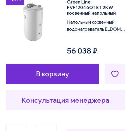
Green Line
FVF12046QTST 2KW
косвенный напольный
Напольный косвенный
водонагреватель ELDOM
Green Line FVF12046QTST
2KW объемом 120 литров
56 038 ₽
оснащен одним те...
В корзину
Консультация менеджера