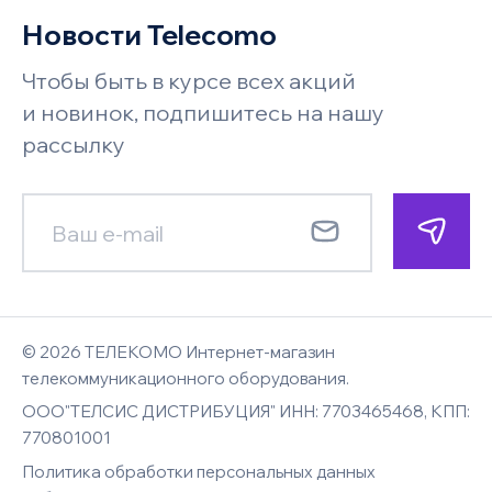
Оплата заказа
Серверное оборудование и системы
Новости Telecomo
Имя
Акции
хранения
Возврат и обмен
Чтобы быть в курсе всех акций
Бренды
Системы безопасности и
Поставщикам
и новинок, подпишитесь на нашу
видеонаблюдения
Faq
рассылку
Гарантия
Новости
Телефон
Смотреть все
Карта сайта
Под заказ
Запросить цену
Контакты
Менеджер позвонит по указанному
Менеджер позвонит по указанному
номеру телефона и сориентирует
номеру телефона и сориентирует
E-mail
© 2026 ТЕЛЕКОМО Интернет-магазин
по наличию, цене и срокам доставки
по цене и срокам доставки
телекоммуникационного оборудования.
ООО"ТЕЛСИС ДИСТРИБУЦИЯ" ИНН: 7703465468, КПП:
Имя
Имя
770801001
Политика обработки персональных данных
Комментарий к заказу