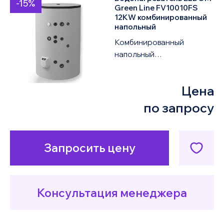
-15%
по умолчанию
Green Line FV10010FS
12KW комбинированный
напольный
по возрастанию цены
Комбинированный
напольный
по убыванию цены
водонагреватель ELDOM
Green Line FV10010FS 3KW
Цена
объемом 1000 литров
оснащен одни...
по запросу
Запросить цену
Консультация менеджера