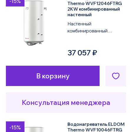
-15%
Thermo WVF12046FTRG
2KW комбинированный
настенный
Настенный
комбинированный
водонагреватель ELDOM
Thermo WVF12046FTRG
37 057 ₽
2KW объемом 120 литров
оснащен одним ...
В корзину
Консультация менеджера
Водонагреватель ELDOM
-15%
Thermo WVF10046FTRG