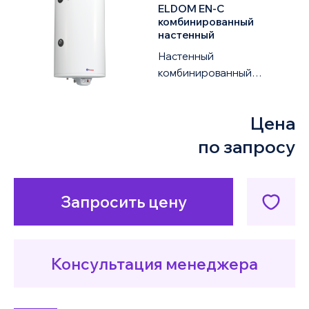
ELDOM EN-C
комбинированный
настенный
Настенный
комбинированный
водонагреватель ELDOM
Green Line 72281DSR 2KW
Цена
объемом 200 литров
оснащен одним ...
по запросу
Запросить цену
Консультация менеджера