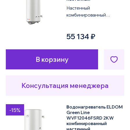
Настенный
комбинированный
водонагреватель ELDOM
Green Line WVF15046FSRD
55 134 ₽
2KW объемом 150 литров
оснащен од...
В корзину
Консультация менеджера
Водонагреватель ELDOM
-15%
Green Line
WVF12046FSRD 2KW
комбинированный
настенный