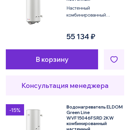
Настенный
комбинированный
водонагреватель ELDOM
Green Line WVF15046FSLD
55 134 ₽
2KW объемом 150 литров
оснащен од...
В корзину
Консультация менеджера
Водонагреватель ELDOM
-15%
Green Line
WVF15046FSRD 2KW
комбинированный
настенный