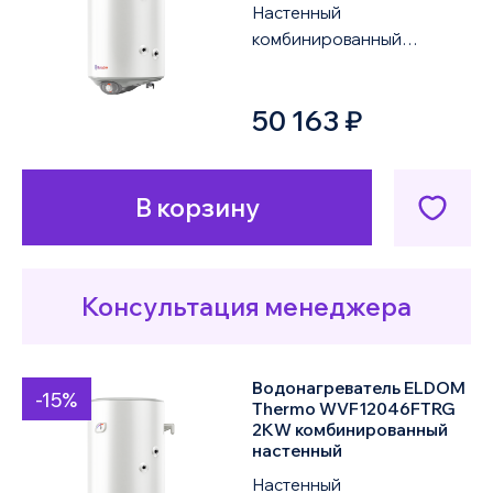
Настенный
комбинированный
водонагреватель ELDOM
Thermo WVF15046FTRG
50 163 ₽
2KW объемом 150 литров
оснащен одним ...
В корзину
Консультация менеджера
Водонагреватель ELDOM
-15%
Thermo WVF12046FTRG
2KW комбинированный
настенный
Настенный