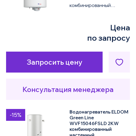
комбинированный
водонагреватель ELDOM
Green Line 72281DSR 2KW
Цена
объемом 200 литров
оснащен одним ...
по запросу
Запросить цену
Консультация менеджера
Водонагреватель ELDOM
-15%
Green Line
WVF15046FSLD 2KW
комбинированный
настенный