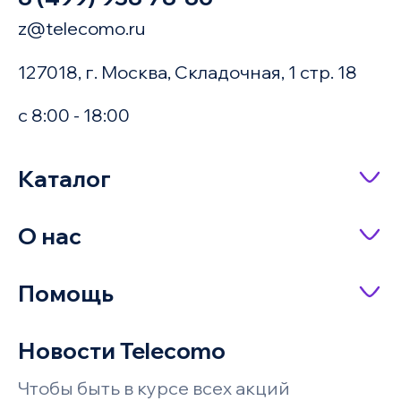
z@telecomo.ru
127018, г. Москва, Складочная, 1 стр. 18
с 8:00 - 18:00
Купить в 1 клик
Каталог
Сетевое оборудование
О нас
Имя
Насосное оборудование
О компании
Помощь
IP-телефония
Доставка и оплата
Оплата заказа
Серверное оборудование и системы
Новости Telecomo
Акции
хранения
Телефон
Возврат и обмен
Чтобы быть в курсе всех акций
Бренды