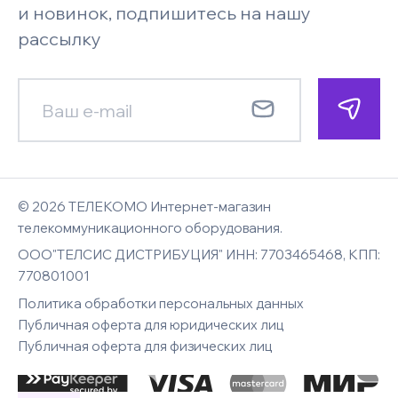
Под заказ
Запросить цену
Системы безопасности и
Поставщикам
и новинок, подпишитесь на нашу
видеонаблюдения
Faq
рассылку
Гарантия
Менеджер позвонит по указанному
Менеджер позвонит по указанному
Новости
номеру телефона и сориентирует
номеру телефона и сориентирует
Смотреть все
Карта сайта
E-mail
Контакты
по наличию, цене и срокам доставки
по цене и срокам доставки
Бойлеры комбинированного
Имя
Имя
нагрева
© 2026 ТЕЛЕКОМО Интернет-магазин
Комментарий к заказу
Вход
телекоммуникационного оборудования.
ООО"ТЕЛСИС ДИСТРИБУЦИЯ" ИНН: 7703465468, КПП:
Восстановление
E-mail
770801001
Телефон
Телефон
пароля
Диапазон цены, руб
Политика обработки персональных данных
Публичная оферта для юридических лиц
Публичная оферта для физических лиц
Введите адрес электронной почты
вашей учетной записи. Нажмите кнопку