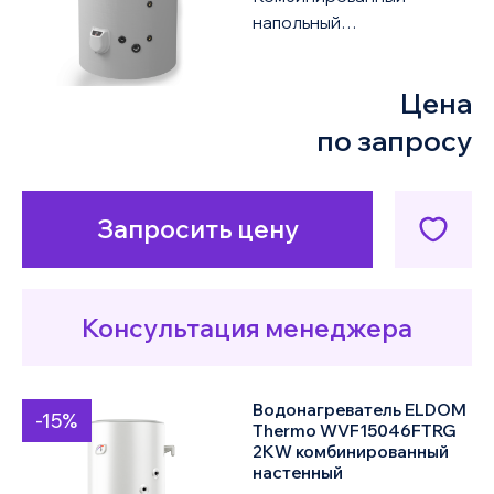
напольный
по убыванию цены
водонагреватель ELDOM
Green Line FV10010FS 3KW
Цена
объемом 1000 литров
оснащен одни...
по запросу
Запросить цену
Консультация менеджера
Водонагреватель ELDOM
-15%
Thermo WVF15046FTRG
2KW комбинированный
настенный