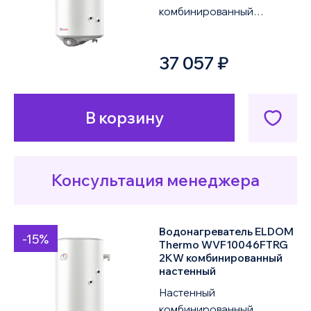
комбинированный
водонагреватель ELDOM
Thermo WVF12046FTRG
37 057 ₽
2KW объемом 120 литров
оснащен одним ...
В корзину
Консультация менеджера
Водонагреватель ELDOM
-15%
Thermo WVF10046FTRG
2KW комбинированный
настенный
Настенный
комбинированный