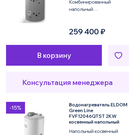
Комбинированный
напольный
водонагреватель ELDOM
Green Line FV10010FS2
259 400 ₽
12KW объемом 1000
литров оснащен дв...
В корзину
Консультация менеджера
Водонагреватель ELDOM
-15%
Green Line
FVF12046QTST 2KW
косвенный напольный
Напольный косвенный