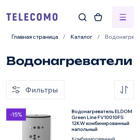
Главная страница
Каталог
Водонагрев
Водонагреватели
Фильтры
Водонагреватель ELDOM
-15%
по умолчанию
Green Line FV10010FS
12KW комбинированный
напольный
по возрастанию цены
Комбинированный