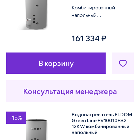
Комбинированный
напольный
водонагреватель ELDOM
Green Line FV50080S21
161 334 ₽
9KW объемом 500 литров
оснащен двум...
В корзину
Консультация менеджера
Водонагреватель ELDOM
-15%
Green Line FV10010FS2
12KW комбинированный
напольный