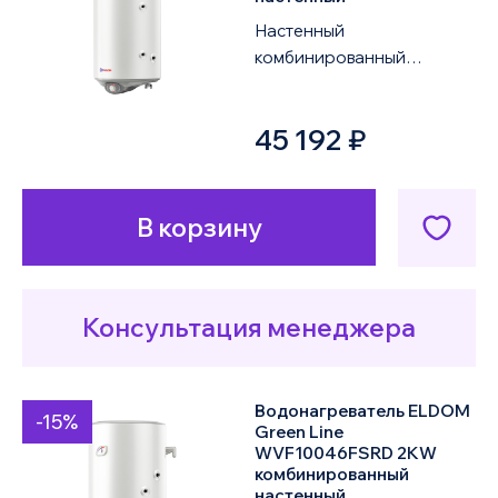
Настенный
комбинированный
водонагреватель ELDOM
Green Line WVF12046FSRD
45 192 ₽
2KW объемом 120 литров
оснащен од...
В корзину
Консультация менеджера
Водонагреватель ELDOM
-15%
Green Line
WVF10046FSRD 2KW
комбинированный
настенный