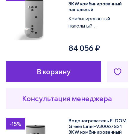
3KW комбинированный
напольный
Комбинированный
напольный
водонагреватель ELDOM
Green Line FV20060S21
84 056 ₽
3KW объемом 200 литров
оснащен двум...
В корзину
Консультация менеджера
Водонагреватель ELDOM
-15%
Green Line FV30067S21
3KW комбинированный