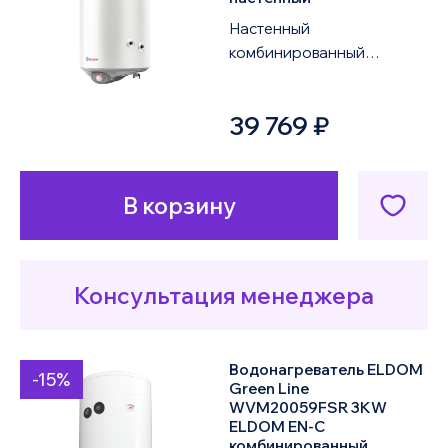
Настенный
комбинированный
водонагреватель ELDOM
Green Line WVF10046FSRD
39 769 ₽
2KW объемом 100 литров
оснащен од...
В корзину
Консультация менеджера
Водонагреватель ELDOM
-15%
Green Line
WVM20059FSR 3KW
ELDOM EN-C
комбинированный