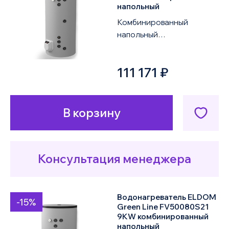
напольный
Комбинированный
напольный
водонагреватель ELDOM
Green Line FV30067S21
111 171 ₽
3KW объемом 300 литров
оснащен двум...
В корзину
Консультация менеджера
Водонагреватель ELDOM
-15%
Green Line FV50080S21
9KW комбинированный
напольный