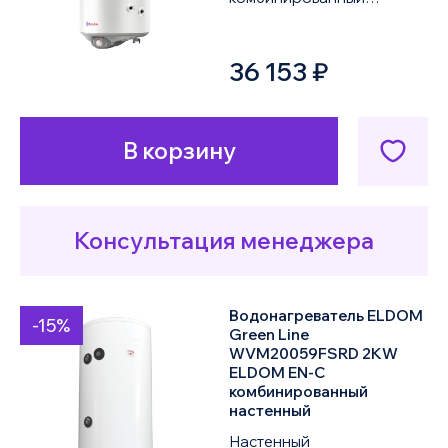
водонагреватель ELDOM
Thermo WVF10046FTRG
36 153 ₽
2KW объемом 100 литров
оснащен одним ...
В корзину
Консультация менеджера
Водонагреватель ELDOM
-15%
Green Line
WVM20059FSRD 2KW
ELDOM EN-C
комбинированный
настенный
Настенный