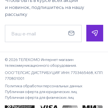
Чтобы быть в курсе всех акций
Бренды
Под заказ
Запросить цену
Системы безопасности и
Поставщикам
и новинок, подпишитесь на нашу
видеонаблюдения
Faq
рассылку
Гарантия
Менеджер позвонит по указанному
Менеджер позвонит по указанному
Новости
номеру телефона и сориентирует
номеру телефона и сориентирует
Смотреть все
Карта сайта
E-mail
Контакты
по наличию, цене и срокам доставки
по цене и срокам доставки
Имя
Имя
© 2026 ТЕЛЕКОМО Интернет-магазин
Комментарий к заказу
Вход
телекоммуникационного оборудования.
ООО"ТЕЛСИС ДИСТРИБУЦИЯ" ИНН: 7703465468, КПП:
Восстановление
E-mail
770801001
Телефон
Телефон
пароля
Политика обработки персональных данных
Публичная оферта для юридических лиц
Публичная оферта для физических лиц
Введите адрес электронной почты
вашей учетной записи. Нажмите кнопку