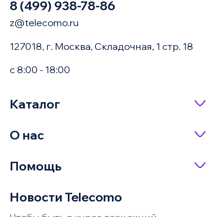
8 (499) 938-78-86
z@telecomo.ru
127018, г. Москва, Складочная, 1 стр. 18
с 8:00 - 18:00
Купить в 1 клик
Каталог
Сетевое оборудование
О нас
Имя
Насосное оборудование
О компании
Помощь
IP-телефония
Доставка и оплата
Оплата заказа
Серверное оборудование и системы
Новости Telecomo
Акции
хранения
Телефон
Возврат и обмен