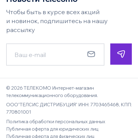
Акции
хранения
Телефон
Возврат и обмен
Чтобы быть в курсе всех акций
Бренды
Под заказ
Запросить цену
Системы безопасности и
Поставщикам
и новинок, подпишитесь на нашу
видеонаблюдения
Faq
рассылку
Гарантия
Менеджер позвонит по указанному
Менеджер позвонит по указанному
Новости
номеру телефона и сориентирует
номеру телефона и сориентирует
Смотреть все
Карта сайта
E-mail
Контакты
по наличию, цене и срокам доставки
по цене и срокам доставки
Имя
Имя
© 2026 ТЕЛЕКОМО Интернет-магазин
Комментарий к заказу
Вход
телекоммуникационного оборудования.
ООО"ТЕЛСИС ДИСТРИБУЦИЯ" ИНН: 7703465468, КПП:
Восстановление
E-mail
770801001
Телефон
Телефон
пароля
Политика обработки персональных данных
Публичная оферта для юридических лиц
Публичная оферта для физических лиц