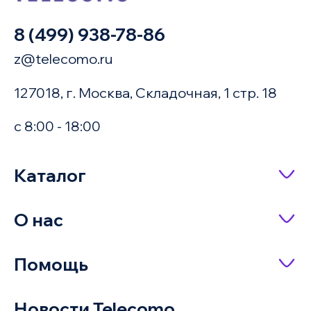
8 (499) 938-78-86
z@telecomo.ru
127018, г. Москва, Складочная, 1 стр. 18
с 8:00 - 18:00
Купить в 1 клик
Каталог
Сетевое оборудование
О нас
Имя
Насосное оборудование
О компании
Помощь
IP-телефония
Доставка и оплата
Оплата заказа
Серверное оборудование и системы
Новости Telecomo