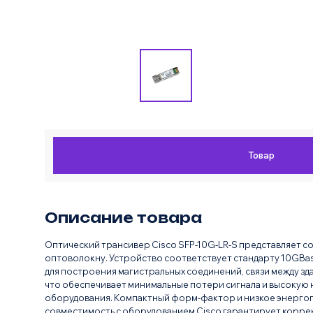
Товар
Описание товара
Оптический трансивер Cisco SFP-10G-LR-S представляет с
оптоволокну. Устройство соответствует стандарту 10GBase-
для построения магистральных соединений, связи между з
что обеспечивает минимальные потери сигнала и высокую 
оборудования. Компактный форм-фактор и низкое энергоп
совместимость с оборудованием Cisco гарантирует корре