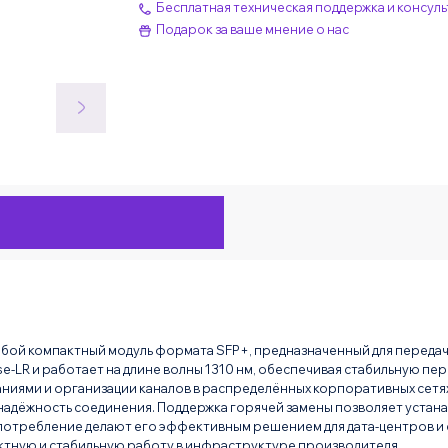
Бесплатная техническая поддержка и консуль
Подарок за ваше мнение о нас
обой компактный модуль формата SFP+, предназначенный для передач
LR и работает на длине волны 1310 нм, обеспечивая стабильную пере
даниями и организации каналов в распределённых корпоративных сет
надёжность соединения. Поддержка горячей замены позволяет устанав
отребление делают его эффективным решением для дата-центров и с
ктную и стабильную работу в инфраструктуре производителя.