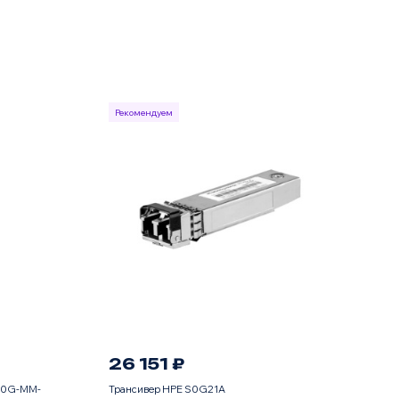
Рекомендуем
26 151 ₽
-10G-MM-
Трансивер HPE S0G21A