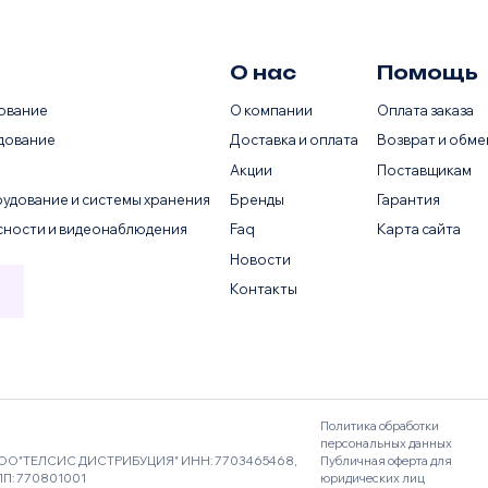
О нас
Помощь
ование
О компании
Оплата заказа
дование
Доставка и оплата
Возврат и обме
Акции
Поставщикам
удование и системы хранения
Бренды
Гарантия
сности и видеонаблюдения
Faq
Карта сайта
Новости
Контакты
Политика обработки
персональных данных
ОО"ТЕЛСИС ДИСТРИБУЦИЯ" ИНН: 7703465468,
Публичная оферта для
ПП: 770801001
юридических лиц