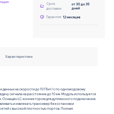
тация
Даю согласие на о
Даю согласие на о
Срок
от 30 до 35
дней
доставки
Гарантия
12 месяцев
Характеристики
и данных на скорости до 10 Гбит/с по одномодовому
дачу сигнала на расстояние до 10 км. Модуль используется
ях. Оснащён LC-коннектором для дуплексного подключения,
ливать и извлекать трансивер без остановки
етей с высокой плотностью портов. Полная