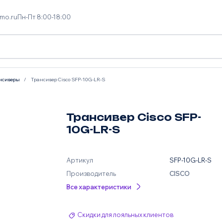
mo.ru
Пн-Пт 8:00-18:00
нсиверы
Трансивер Cisco SFP-10G-LR-S
Трансивер Cisco SFP-
10G-LR-S
Артикул
SFP-10G-LR-S
Производитель
CISCO
Все характеристики
Скидки для лояльных клиентов