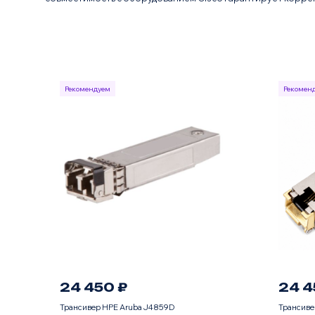
Рекомендуем
Рекомен
24 450 ₽
24 4
Трансивер HPE Aruba J4859D
Трансиве