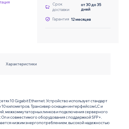
тация
Даю согласие на о
Даю согласие на о
Срок
от 30 до 35
дней
доставки
Гарантия
12 месяцев
Характеристики
тях 10 Gigabit Ethernet. Устройство использует стандарт
о 10 километров. Трансивер оснащен интерфейсом LC и
ний, межкоммутаторных линков и подключения серверного
t On и совместимого оборудования с поддержкой SFP+.
ичается низким энергопотреблением, высокой надежностью