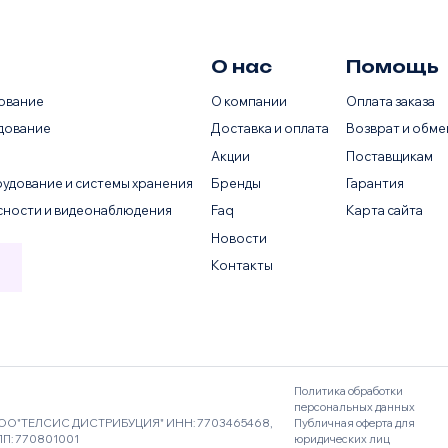
О нас
Помощь
ование
О компании
Оплата заказа
дование
Доставка и оплата
Возврат и обме
Акции
Поставщикам
удование и системы хранения
Бренды
Гарантия
сности и видеонаблюдения
Faq
Карта сайта
Новости
Контакты
Политика обработки
персональных данных
ОО"ТЕЛСИС ДИСТРИБУЦИЯ" ИНН: 7703465468,
Публичная оферта для
ПП: 770801001
юридических лиц