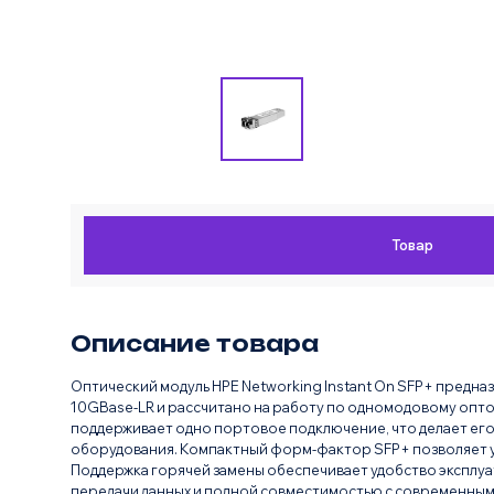
Товар
Описание товара
Оптический модуль HPE Networking Instant On SFP+ предназ
10GBase-LR и рассчитано на работу по одномодовому опто
поддерживает одно портовое подключение, что делает ег
оборудования. Компактный форм-фактор SFP+ позволяет ус
Поддержка горячей замены обеспечивает удобство эксплу
передачи данных и полной совместимостью с современным