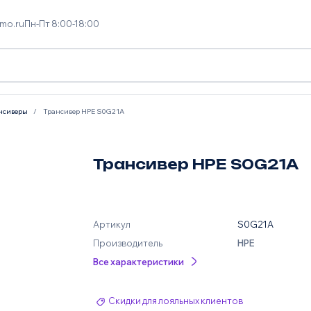
mo.ru
Пн-Пт 8:00-18:00
нсиверы
Трансивер HPE S0G21A
Трансивер HPE S0G21A
Артикул
S0G21A
Производитель
HPE
Все характеристики
Скидки для лояльных клиентов