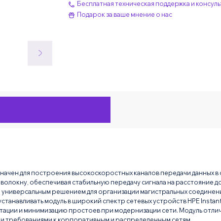
Бесплатная техническая поддержка и консуль
Подарок за ваше мнение о нас
начен для построения высокоскоростных каналов передачи данных в се
волокну, обеспечивая стабильную передачу сигнала на расстояние д
о универсальным решением для организации магистральных соедине
танавливать модуль в широкий спектр сетевых устройств HPE Instan
атации и минимизацию простоев при модернизации сети. Модуль отл
и требованиями к корпоративным и распределенным сетям.