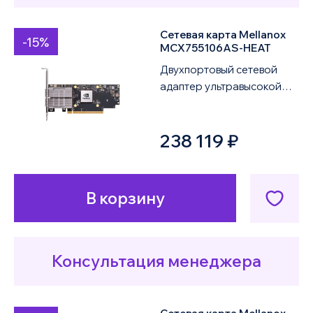
Сетевая карта Mellanox
-15%
MCX755106AS-HEAT
Двухпортовый сетевой
адаптер ультравысокой
производительности
NVIDIA ConnectX-7 VPI
238 119 ₽
MCX755106AS-HEAT
пред...
В корзину
Консультация менеджера