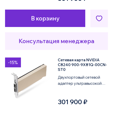
9X81E-...
В корзину
Консультация менеджера
Сетевая карта NVIDIA
-15%
C8240 900-9X81Q-00CN-
ST0
Двухпортовый сетевой
адаптер ультравысокой
производительности
нового поколения NVIDIA
301 900 ₽
ConnectX-8 SuperNIC...