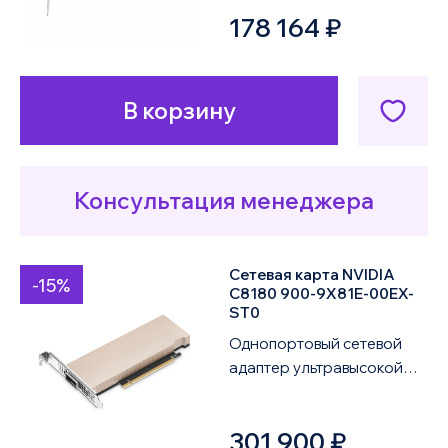
178 164 ₽
CDAT представляет собой
выс...
В корзину
Консультация менеджера
Сетевая карта NVIDIA
-15%
C8180 900-9X81E-00EX-
ST0
Однопортовый сетевой
адаптер ультравысокой
производительности
NVIDIA ConnectX-8
301 900 ₽
SuperNIC C8180 900-