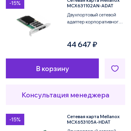
Сетевая карта Mellanox
-15%
MCX631102AN-ADAT
Двухпортовый сетевой
адаптер корпоративного
класса NVIDIA ConnectX-6
Lx Ethernet MCX631102AN-
44 647 ₽
ADAT предста...
В корзину
Консультация менеджера
Сетевая карта Mellanox
-15%
MCX653105A-HDAT