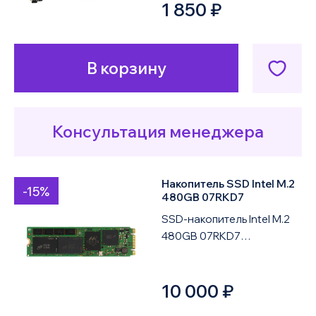
1 850 ₽
модуля Dell BOSS...
В корзину
Консультация менеджера
Накопитель SSD Intel M.2
-15%
480GB 07RKD7
SSD-накопитель Intel M.2
480GB 07RKD7
предназначен для
установки в серверное
10 000 ₽
оборудование и
используется ...