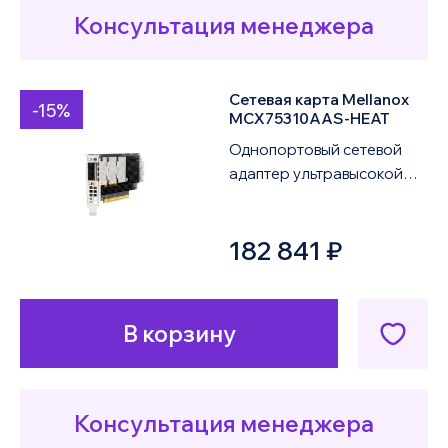
Консультация менеджера
Сетевая карта Mellanox
-15%
MCX75310AAS-HEAT
Однопортовый сетевой
адаптер ультравысокой
производительности
NVIDIA Mellanox ConnectX-
182 841 ₽
7 VPI MCX75310AAS-...
В корзину
Консультация менеджера