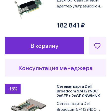
Двухпортовый сетевой
адаптер ультравысокой
производительности
NVIDIA Mellanox ConnectX-
182 841 ₽
6 VPI MCX653105A-H...
В корзину
Консультация менеджера
Сетевая карта Dell
-15%
Broadcom 57412 rNDC
2xSFP+ 2xGE 0NWMNX
Сетевая карта Dell
Broadcom 57412 rNDC