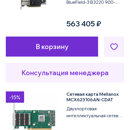
BlueField-3 B3220 900-
9D3B6-00SV-AA0
представляет собой
563 405 ₽
высокопроизводительный
прогр...
В корзину
Консультация менеджера
Сетевая карта Mellanox
-15%
MCX623106AN-CDAT
Двухпортовая
интеллектуальная сетевая
карта корпоративного
класса MCX623106AN-