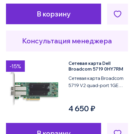
В корзину
Консультация менеджера
Сетевая карта Dell
-15%
Broadcom 5719 0HY7RM
Сетевая карта Broadcom
5719 V2 quad-port 1GE
PCIe Full Height
представляет собой
4 650 ₽
серверный сетевой
адапте...
В корзину