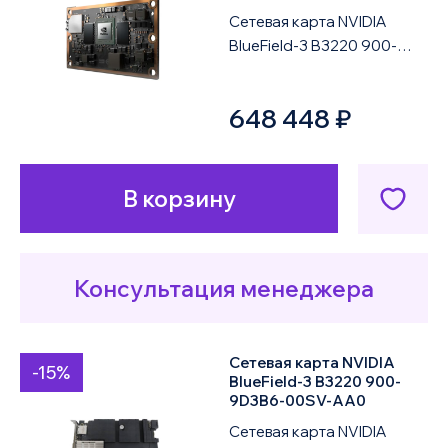
по возрастанию цены
Сетевая карта NVIDIA
BlueField-3 B3220 900-
9D3B6-00CV-AA0 — это
по убыванию цены
программируемый DPU-
648 448 ₽
адаптер корпоративног...
В корзину
Консультация менеджера
Сетевая карта NVIDIA
-15%
BlueField-3 B3220 900-
9D3B6-00SV-AA0
Сетевая карта NVIDIA