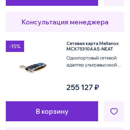
Консультация менеджера
Сетевая карта Mellanox
-15%
MCX75310AAS-NEAT
Однопортовый сетевой
адаптер ультравысокой
производительности
NVIDIA Mellanox ConnectX-
255 127 ₽
7 VPI MCX75310AAS-...
В корзину