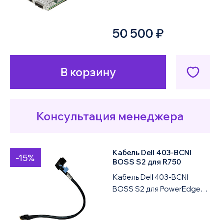
предназначена для
установки в серверы Dell
50 500 ₽
PowerEdge и используетс...
В корзину
Консультация менеджера
Кабель Dell 403-BCNI
-15%
BOSS S2 для R750
Кабель Dell 403-BCNI
BOSS S2 для PowerEdge
R750 предназначен для
внутреннего подключения