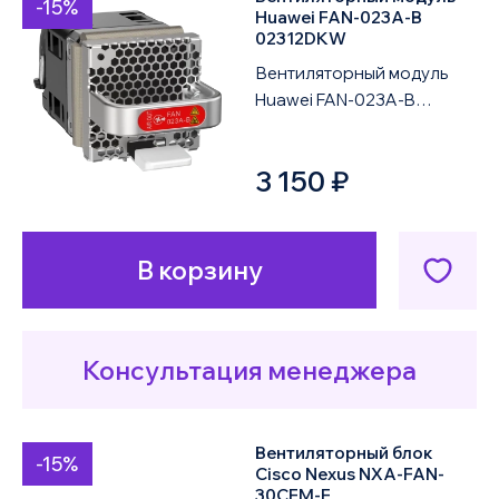
-15%
по умолчанию
Huawei FAN-023A-B
02312DKW
по возрастанию цены
Вентиляторный модуль
Huawei FAN-023A-B
предназначен для
по убыванию цены
установки в сетевое
3 150 ₽
оборудование Huawei и
использ...
В корзину
Консультация менеджера
Вентиляторный блок
-15%
Cisco Nexus NXA-FAN-
30CFM-F