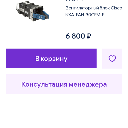
Вентиляторный блок Cisco
NXA-FAN-30CFM-F
предназначен для
установки в сетевое
6 800 ₽
оборудование Cisco Nexus
и ...
В корзину
Консультация менеджера