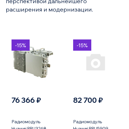
перспективой дальнейшего
расширения и модернизации.
-15%
-15%
76 366 ₽
82 700 ₽
Радиомодуль
Радиомодуль
Huawei RRU3268
Huawei RRU5909