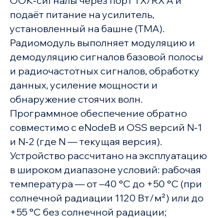
OOK‑сигналы через порт TX/RX A и
подаёт питание на усилитель,
установленный на башне (TMA).
Радиомодуль выполняет модуляцию и
демодуляцию сигналов базовой полосы
и радиочастотных сигналов, обработку
данных, усиление мощности и
обнаружение стоячих волн.
Программное обеспечение обратно
совместимо с eNodeB и OSS версий N‑1
и N‑2 (где N — текущая версия).
Устройство рассчитано на эксплуатацию
в широком диапазоне условий: рабочая
температура — от –40 °C до +50 °C (при
солнечной радиации 1120 Вт/м²) или до
+55 °C без солнечной радиации;