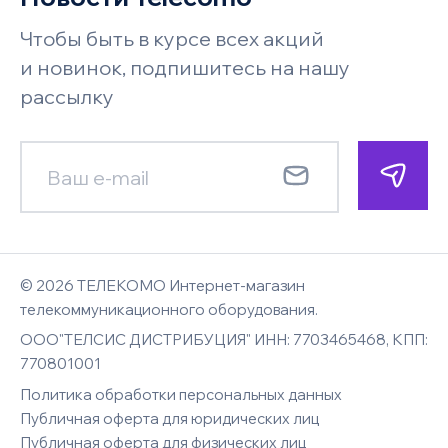
Акции
хранения
Телефон
Возврат и обмен
Чтобы быть в курсе всех акций
Бренды
Под заказ
Запросить цену
Системы безопасности и
Поставщикам
и новинок, подпишитесь на нашу
видеонаблюдения
Faq
рассылку
Гарантия
Менеджер позвонит по указанному
Менеджер позвонит по указанному
Новости
номеру телефона и сориентирует
номеру телефона и сориентирует
Смотреть все
Карта сайта
E-mail
Контакты
по наличию, цене и срокам доставки
по цене и срокам доставки
Имя
Имя
© 2026 ТЕЛЕКОМО Интернет-магазин
Комментарий к заказу
Вход
телекоммуникационного оборудования.
ООО"ТЕЛСИС ДИСТРИБУЦИЯ" ИНН: 7703465468, КПП:
Восстановление
E-mail
770801001
Телефон
Телефон
пароля
Политика обработки персональных данных
Публичная оферта для юридических лиц
Публичная оферта для физических лиц