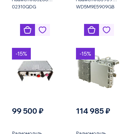
02310QDG
WD5M9E5909GB
-15%
-15%
99 500 ₽
114 985 ₽
Радиомодуль
Радиомодуль