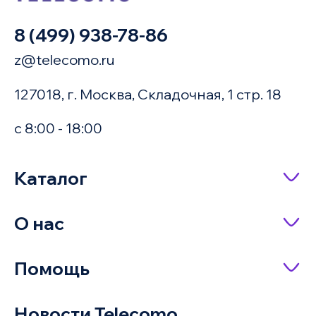
8 (499) 938-78-86
z@telecomo.ru
127018, г. Москва, Складочная, 1 стр. 18
с 8:00 - 18:00
Купить в 1 клик
Каталог
Сетевое оборудование
О нас
Имя
Насосное оборудование
О компании
Помощь
IP-телефония
Доставка и оплата
Оплата заказа
Серверное оборудование и системы
Новости Telecomo