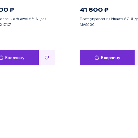
00 ₽
41 600 ₽
равления Huawei MPLA - для
Плата управления Huawei SCUL д
X17/X7
MA5600
В корзину
В корзину