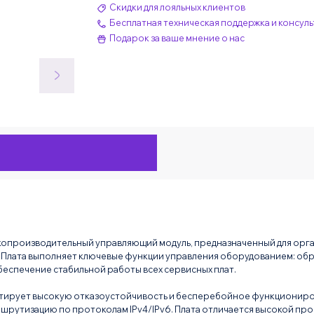
Скидки для лояльных клиентов
Бесплатная техническая поддержка и консуль
Подарок за ваше мнение о нас
окопроизводительный управляющий модуль, предназначенный для орг
 Плата выполняет ключевые функции управления оборудованием: об
беспечение стабильной работы всех сервисных плат.
нтирует высокую отказоустойчивость и бесперебойное функциониро
маршрутизацию по протоколам IPv4/IPv6. Плата отличается высокой 