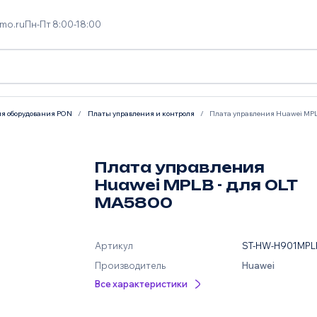
mo.ru
Пн-Пт 8:00-18:00
я оборудования PON
Платы управления и контроля
Плата управления Huawei MPL
Плата управления
Huawei MPLB - для OLT
MA5800
Артикул
ST-HW-H901MPL
Производитель
Huawei
Все характеристики