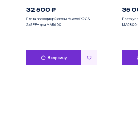
32 500 ₽
35 0
Плата восходящей связи Huawei X2CS
Плата уп
2xSFP+ для MA5600
MA5800-
В корзину