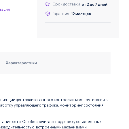
Даю согласие на о
Даю согласие на о
Срок доставки
от 2 до 7 дней
тация
Гарантия
12 месяцев
Характеристики
анизации централизованного контроля и маршрутизации в
работку управляющего трафика, мониторинг состояния
вание сети. Он обеспечивает поддержку современных
производительностью, встроенными механизмами