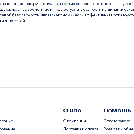
 отключения электричества. Платформа сохраняет стопроцентную о
поддерживает современные интеллектуальные алгоритмы динамическо
тевой безопасности, являясь экономически эффективным, отказоус
ивных сетей.
О нас
Помощь
ование
О компании
Оплата заказа
дование
Доставка и оплата
Возврат и обме