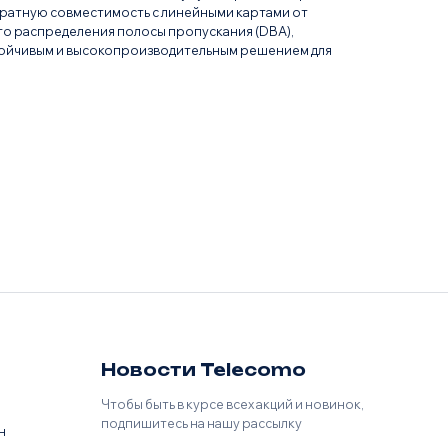
братную совместимость с линейными картами от
го распределения полосы пропускания (DBA),
тойчивым и высокопроизводительным решением для
Имя
Телефон
E-mail
Новости Telecomo
Чтобы быть в курсе всех акций и новинок,
подпишитесь на нашу рассылку
н