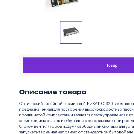
Товар
Описание товара
Оптический линейный терминал ZTE ZXA10 C320 в комплект
предназначенная для построения высокоскоростных пассив
продвинутой комплектации является плата управления и к
аплинков, исключающих «бутылочное горлышко» при расту
блоком вентиляторов и двумя свободными слотами для уста
запускать терминал напрямую от стандартной бытовой эл