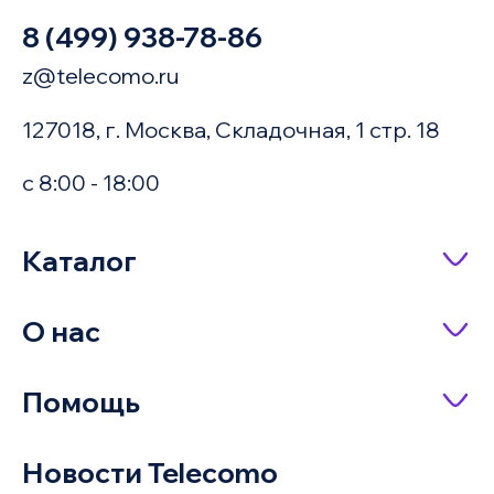
8 (499) 938-78-86
z@telecomo.ru
127018, г. Москва, Складочная, 1 стр. 18
с 8:00 - 18:00
Купить в 1 клик
Каталог
Сетевое оборудование
О нас
Имя
Насосное оборудование
О компании
Помощь
IP-телефония
Доставка и оплата
Оплата заказа
Серверное оборудование и системы
Новости Telecomo
Акции
хранения