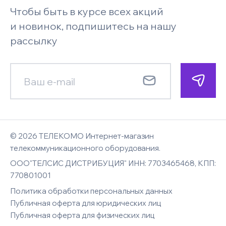
Телефон
Возврат и обмен
Чтобы быть в курсе всех акций
Бренды
Под заказ
Запросить цену
Системы безопасности и
Поставщикам
и новинок, подпишитесь на нашу
видеонаблюдения
Faq
рассылку
Гарантия
Менеджер позвонит по указанному
Менеджер позвонит по указанному
Новости
номеру телефона и сориентирует
номеру телефона и сориентирует
Смотреть все
Карта сайта
E-mail
Контакты
по наличию, цене и срокам доставки
по цене и срокам доставки
Имя
Имя
© 2026 ТЕЛЕКОМО Интернет-магазин
Комментарий к заказу
Вход
телекоммуникационного оборудования.
ООО"ТЕЛСИС ДИСТРИБУЦИЯ" ИНН: 7703465468, КПП:
Восстановление
E-mail
770801001
Телефон
Телефон
пароля
Политика обработки персональных данных
Публичная оферта для юридических лиц
Публичная оферта для физических лиц
Введите адрес электронной почты