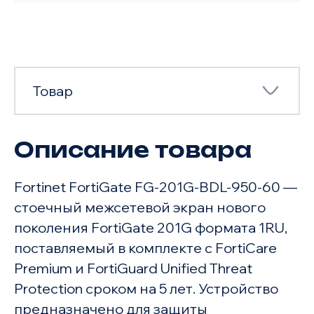
Товар
Описание товара
Товар
Fortinet FortiGate FG-201G-BDL-950-60 —
Характеристики
стоечный межсетевой экран нового
поколения FortiGate 201G формата 1RU,
поставляемый в комплекте с FortiCare
Premium и FortiGuard Unified Threat
Protection сроком на 5 лет. Устройство
предназначено для защиты