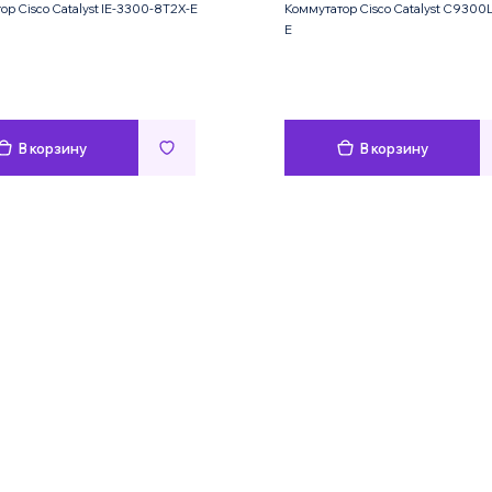
ор Cisco Catalyst IE-3300-8T2X-E
Коммутатор Cisco Catalyst C9300L
E
В корзину
В корзину