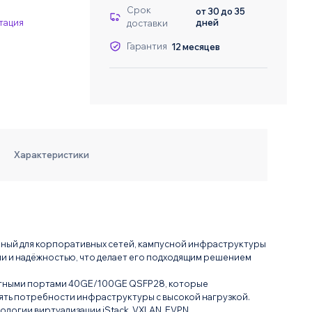
Даю согласие на о
Даю согласие на о
Срок
от 30 до 35
тация
дней
доставки
Гарантия
12 месяцев
Характеристики
ный для корпоративных сетей, кампусной инфраструктуры
и и надёжностью, что делает его подходящим решением
ростными портами 40GE/100GE QSFP28, которые
рять потребности инфраструктуры с высокой нагрузкой.
логии виртуализации iStack, VXLAN, EVPN.