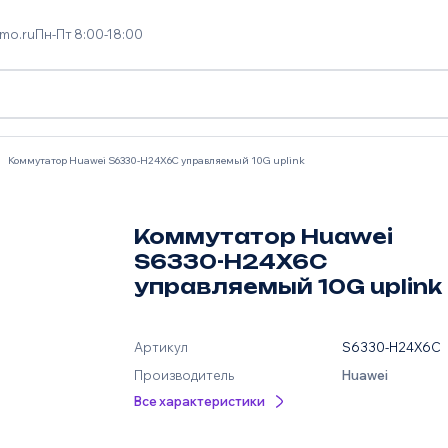
mo.ru
Пн-Пт 8:00-18:00
Коммутатор Huawei S6330-H24X6C управляемый 10G uplink
Коммутатор Huawei
S6330-H24X6C
управляемый 10G uplink
Артикул
S6330-H24X6C
Производитель
Huawei
Все характеристики