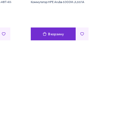
-48T-4X-
Коммутатор HPE Aruba 6300M JL661A
В корзину
Имя
Телефон