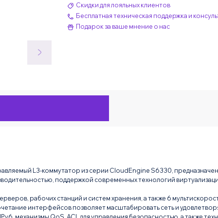
Скидки для лояльных клиентов
Бесплатная техническая поддержка и консуль
Подарок за ваше мнение о нас
вляемый L3-коммутатор из серии CloudEngine S6330, предназначен
зводительностью, поддержкой современных технологий виртуализаци
ерверов, рабочих станций и систем хранения, а также 6 мультиско
 сочетание интерфейсов позволяет масштабировать сеть и удовлетво
6, механизмы QoS, ACL для управления безопасностью, а также техно