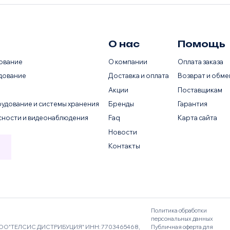
О нас
Помощь
ование
О компании
Оплата заказа
дование
Доставка и оплата
Возврат и обме
Акции
Поставщикам
удование и системы хранения
Бренды
Гарантия
сности и видеонаблюдения
Faq
Карта сайта
Новости
Контакты
Политика обработки
персональных данных
ОО"ТЕЛСИС ДИСТРИБУЦИЯ" ИНН: 7703465468,
Публичная оферта для