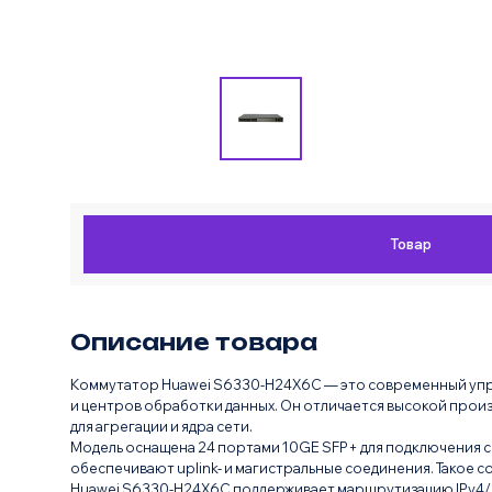
Товар
Описание товара
Коммутатор Huawei S6330-H24X6C — это современный упра
и центров обработки данных. Он отличается высокой прои
для агрегации и ядра сети.
Модель оснащена 24 портами 10GE SFP+ для подключения с
обеспечивают uplink- и магистральные соединения. Такое
Huawei S6330-H24X6C поддерживает маршрутизацию IPv4/IPv