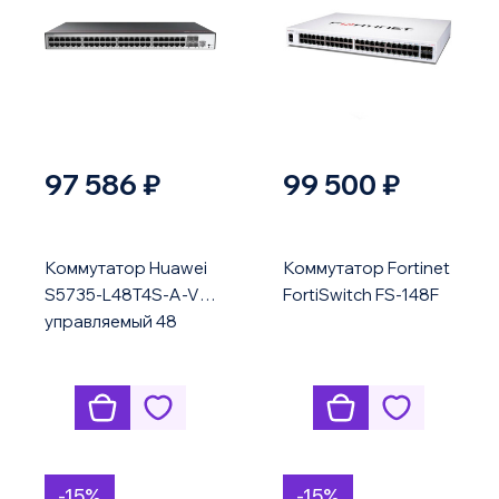
97 586 ₽
99 500 ₽
Коммутатор Huawei
Коммутатор Fortinet
S5735-L48T4S-A-V2
FortiSwitch FS-148F
управляемый 48
порт 10G uplink
-15%
-15%