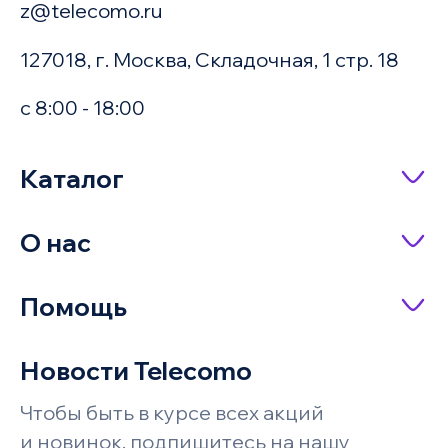
z@telecomo.ru
127018, г. Москва, Складочная, 1 стр. 18
с 8:00 - 18:00
Купить в 1 клик
Каталог
Сетевое оборудование
О нас
Имя
Насосное оборудование
О компании
Помощь
IP-телефония
Доставка и оплата
Оплата заказа
Серверное оборудование и системы
Новости Telecomo
Акции
хранения
Телефон
Возврат и обмен
Чтобы быть в курсе всех акций
Бренды
Под заказ
Запросить цену
Системы безопасности и
Поставщикам
и новинок, подпишитесь на нашу