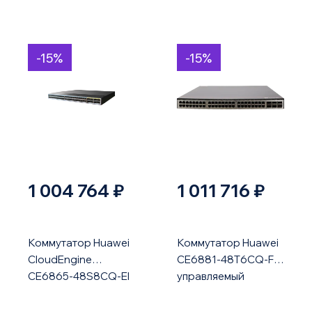
-15%
-15%
1 004 764 ₽
1 011 716 ₽
Коммутатор Huawei
Коммутатор Huawei
CloudEngine
CE6881-48T6CQ-F
CE6865-48S8CQ-EI
управляемый
10G/100G медь