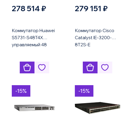
278 514 ₽
279 151 ₽
Коммутатор Huawei
Коммутатор Cisco
S5731-S48T4X
Catalyst IE-3200-
управляемый 48
8T2S-E
порт 10G uplink
-15%
-15%