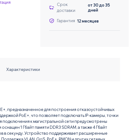
тация
Даю согласие на о
Даю согласие на о
Срок
от 30 до 35
дней
доставки
Гарантия
12 месяцев
Характеристики
oE+, предназначенное для построения отказоустойчивых
держкой PoE+, что позволяет подключать IP-камеры, точки
ля подключения к магистральной сети предусмотрены
 оснащен 1 Гбайт памяти DDR3 SDRAM, а также 4 Гбайт
ов в секунду. Устройство поддерживает расширенные
. Поддержка VLAN, QoS, PoE+, RMON и других сетевых