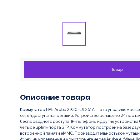
Товар
Описание товара
Коммутатор HPE Aruba 2930F JL261A — это управляемое с
сетей доступа и агрегации. Устройство оснащено 24 порта
беспроводного доступа, IP-телефоны и другие устройства
четыре uplink-порта SFP. Коммутатор построен на базе дву
встроенной памяти eMMC. Производительность коммутации 
функции управления и мониторинга через Aruba AirWave, IM