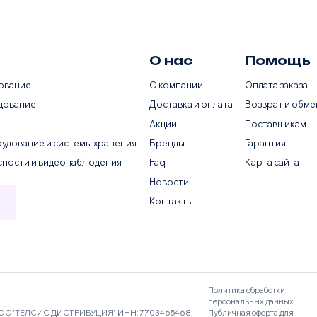
О нас
Помощь
ование
О компании
Оплата заказа
дование
Доставка и оплата
Возврат и обме
Акции
Поставщикам
удование и системы хранения
Бренды
Гарантия
сности и видеонаблюдения
Faq
Карта сайта
Новости
Контакты
Политика обработки
персональных данных
ОО"ТЕЛСИС ДИСТРИБУЦИЯ" ИНН: 7703465468,
Публичная оферта для