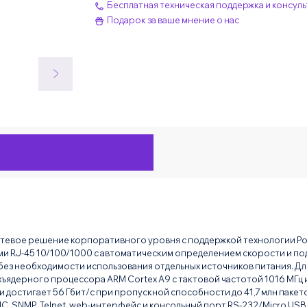
Бесплатная техническая поддержка и консуль
Подарок за ваше мнение о нас
етевое решение корпоративного уровня с поддержкой технологии P
ми RJ-45 10/100/1000 с автоматическим определением скорости и под
 без необходимости использования отдельных источников питания. Д
хъядерного процессора ARM Cortex A9 с тактовой частотой 1016 МГц и
достигает 56 Гбит/с при пропускной способности до 41,7 млн пакет
C, SNMP, Telnet, web-интерфейс и консольный порт RS-232/Micro USB