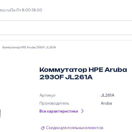
mo.ru
Пн-Пт 8:00-18:00
Коммутатор HPE Aruba 2930F JL261A
Коммутатор HPE Aruba
2930F JL261A
Артикул
JL261A
Производитель
Aruba
Все характеристики
Скидки для лояльных клиентов