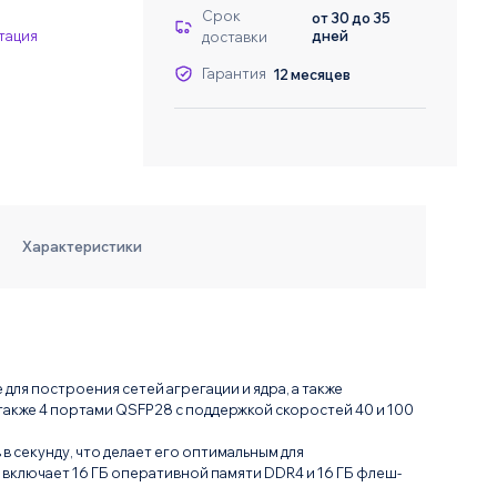
Даю согласие на о
Даю согласие на о
Срок
от 30 до 35
тация
дней
доставки
Гарантия
12 месяцев
Характеристики
я построения сетей агрегации и ядра, а также
 также 4 портами QSFP28 с поддержкой скоростей 40 и 100
в секунду, что делает его оптимальным для
 включает 16 ГБ оперативной памяти DDR4 и 16 ГБ флеш-