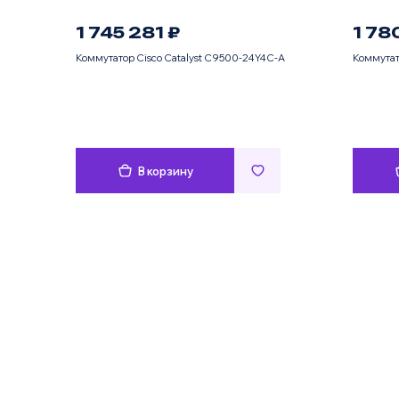
1 745 281 ₽
1 78
Коммутатор Cisco Catalyst C9500-24Y4C-A
Коммутат
В корзину