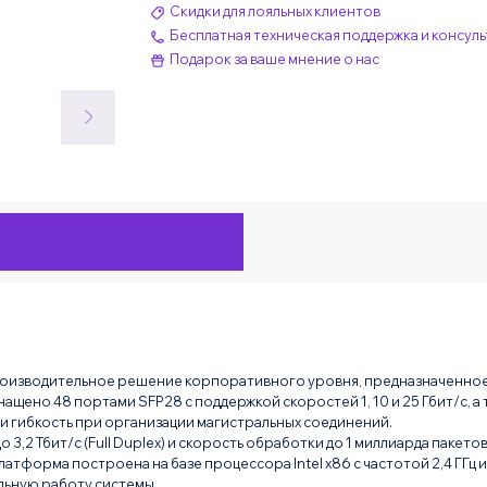
Скидки для лояльных клиентов
Бесплатная техническая поддержка и консуль
Подарок за ваше мнение о нас
оизводительное решение корпоративного уровня, предназначенное дл
ащено 48 портами SFP28 с поддержкой скоростей 1, 10 и 25 Гбит/с, а
и гибкость при организации магистральных соединений.
2 Тбит/с (Full Duplex) и скорость обработки до 1 миллиарда пакетов 
тформа построена на базе процессора Intel x86 с частотой 2,4 ГГц и
льную работу системы.