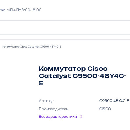
mo.ru
Пн-Пт 8:00-18:00
Коммутатор Cisco Catalyst C9500-48Y4C-E
Коммутатор Cisco
Catalyst C9500-48Y4C-
E
Артикул
C9500-48Y4C-E
Производитель
CISCO
Все характеристики