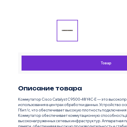
Товар
Описание товара
Коммутатор Cisco Catalyst C9500-48Y4C-E — это высокопр
использования в центрах обработки данных. Устройство осн
Гбит/с, что обеспечивает высокую плотность подключения 
Коммутатор обеспечивает коммутационную способность до 3,
высоконагруженных сетевых инфраструктур. Аппаратная пла
памяти, обеспечивая высокую производительность и стаби