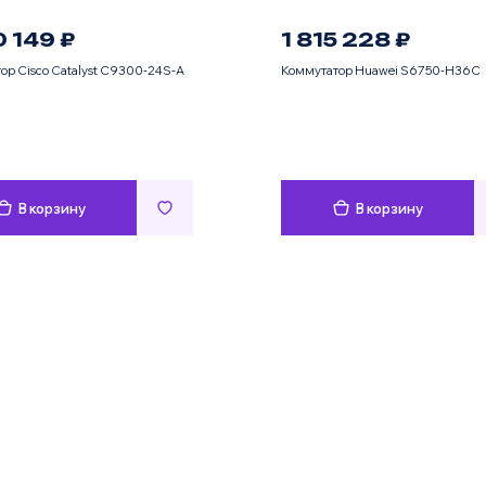
0 149 ₽
1 815 228 ₽
ор Cisco Catalyst C9300-24S-A
Коммутатор Huawei S6750-H36C
В корзину
В корзину