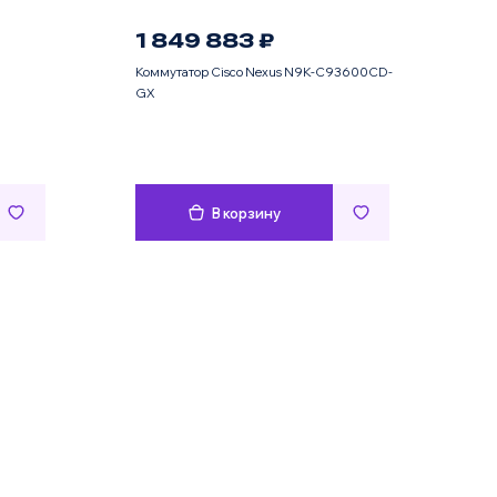
1 849 883 ₽
Коммутатор Cisco Nexus N9K-C93600CD-
GX
В корзину
Имя