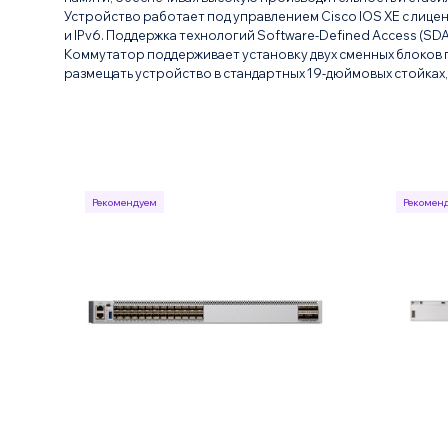
Устройство работает под управлением Cisco IOS XE с лицен
и IPv6. Поддержка технологий Software-Defined Access (SD
Коммутатор поддерживает установку двух сменных блоков 
размещать устройство в стандартных 19-дюймовых стойках
Рекомендуем
Рекомен