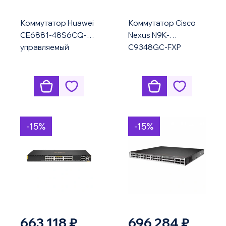
Коммутатор Huawei
Коммутатор Cisco
CE6881-48S6CQ-F
Nexus N9K-
управляемый
C9348GC-FXP
25G/100G SFP28
QSFP28
-15%
-15%
663 118 ₽
696 284 ₽