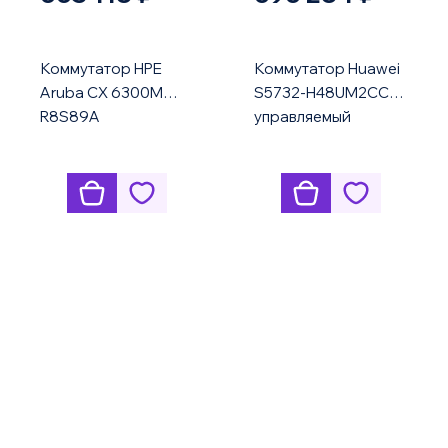
Коммутатор HPE
Коммутатор Huawei
Aruba CX 6300M
S5732-H48UM2CC
R8S89A
управляемый
MultiGig PoE 10G
uplink