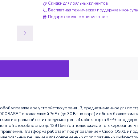
Скидки для лояльных клиентов
Бесплатная техническая поддержка и консуль
Подарок за ваше мнение о нас
 собой управляемое устройство уровня L3, предназначенное для пос
00BASE-T с поддержкой PoE+ (до 30 Вт на порт) и общим бюджетом пит
 к магистральной сети предусмотрены 4 uplink-порта SFP+ с подде
нной способностью до 128 Гбит/с и поддерживает стекирование, чт
управления. Платформа работает под управлением Cisco IOS XE и п
 универсальным решением для современных корпоративных инфрастру