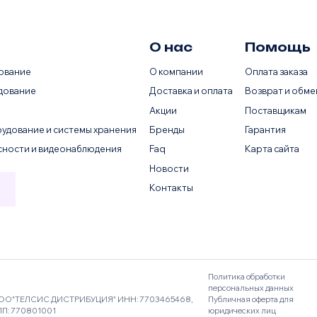
О нас
Помощь
ование
О компании
Оплата заказа
дование
Доставка и оплата
Возврат и обме
Акции
Поставщикам
удование и системы хранения
Бренды
Гарантия
сности и видеонаблюдения
Faq
Карта сайта
Новости
Контакты
Политика обработки
персональных данных
ОО"ТЕЛСИС ДИСТРИБУЦИЯ" ИНН: 7703465468,
Публичная оферта для
ПП: 770801001
юридических лиц