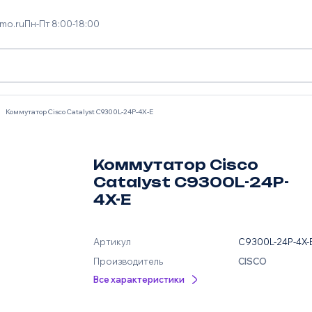
mo.ru
Пн-Пт 8:00-18:00
Коммутатор Cisco Catalyst C9300L-24P-4X-E
Коммутатор Cisco
Catalyst C9300L-24P-
4X-E
Артикул
C9300L-24P-4X-
Производитель
CISCO
Все характеристики