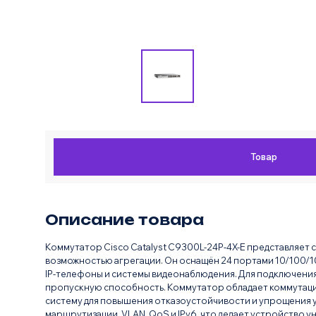
Товар
Описание товара
Коммутатор Cisco Catalyst C9300L-24P-4X-E представляет
возможностью агрегации. Он оснащён 24 портами 10/100/10
IP-телефоны и системы видеонаблюдения. Для подключения
пропускную способность. Коммутатор обладает коммутацио
систему для повышения отказоустойчивости и упрощения 
маршрутизации, VLAN, QoS и IPv6, что делает устройство