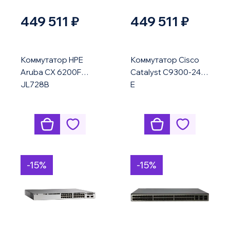
449 511 ₽
449 511 ₽
Коммутатор HPE
Коммутатор Cisco
Aruba CX 6200F
Catalyst C9300-24T-
JL728B
E
-15%
-15%