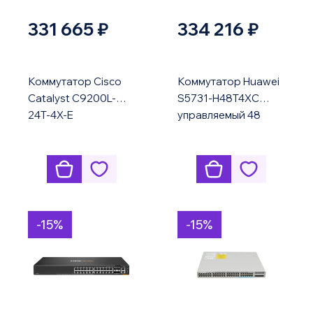
331 665 ₽
334 216 ₽
Коммутатор Cisco
Коммутатор Huawei
Catalyst C9200L-
S5731-H48T4XC
24T-4X-E
управляемый 48
порт 10G uplink
-15%
-15%