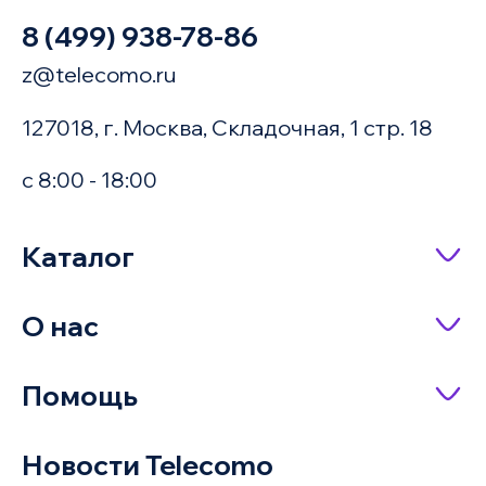
8 (499) 938-78-86
z@telecomo.ru
127018, г. Москва, Складочная, 1 стр. 18
с 8:00 - 18:00
Купить в 1 клик
Каталог
Сетевое оборудование
О нас
Имя
Насосное оборудование
О компании
Помощь
IP-телефония
Доставка и оплата
Оплата заказа
Серверное оборудование и системы
Новости Telecomo
Акции
хранения