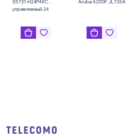
S5731-H24P4XC
Aruba 6200F JL726A
управляемый 24
порт PoE 10G