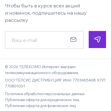
Телефон
Возврат и обмен
Чтобы быть в курсе всех акций
Бренды
Под заказ
Запросить цену
Системы безопасности и
Поставщикам
и новинок, подпишитесь на нашу
видеонаблюдения
Faq
рассылку
Гарантия
Менеджер позвонит по указанному
Менеджер позвонит по указанному
Новости
номеру телефона и сориентирует
номеру телефона и сориентирует
Смотреть все
Карта сайта
E-mail
Контакты
по наличию, цене и срокам доставки
по цене и срокам доставки
Имя
Имя
© 2026 ТЕЛЕКОМО Интернет-магазин
Комментарий к заказу
Вход
телекоммуникационного оборудования.
ООО"ТЕЛСИС ДИСТРИБУЦИЯ" ИНН: 7703465468, КПП:
Восстановление
E-mail
770801001
Телефон
Телефон
пароля
Политика обработки персональных данных
Публичная оферта для юридических лиц
Публичная оферта для физических лиц
Введите адрес электронной почты