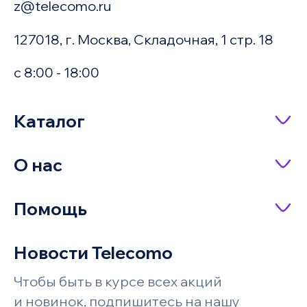
z@telecomo.ru
127018, г. Москва, Складочная, 1 стр. 18
с 8:00 - 18:00
Купить в 1 клик
Каталог
Сетевое оборудование
О нас
Имя
Насосное оборудование
О компании
Помощь
IP-телефония
Доставка и оплата
Оплата заказа
Серверное оборудование и системы
Новости Telecomo
Акции
хранения
Телефон
Возврат и обмен
Чтобы быть в курсе всех акций
Бренды
Под заказ
Запросить цену
Системы безопасности и
Поставщикам
и новинок, подпишитесь на нашу