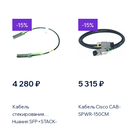
-15%
-15%
4 280 ₽
5 315 ₽
Кабель
Кабель Cisco CAB-
стекирования
SPWR-150CM
Huawei SFP+STACK-
CU1M5