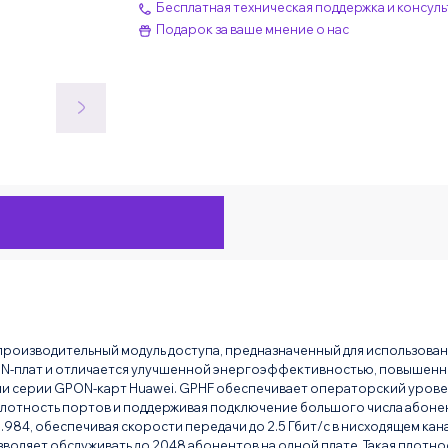
Бесплатная техническая поддержка и консуль
Подарок за ваше мнение о нас
роизводительный модуль доступа, предназначенный для использовани
ON-плат и отличается улучшенной энергоэффективностью, повышен
 серии GPON-карт Huawei. GPHF обеспечивает операторский уровен
лотность портов и поддерживая подключение большого числа абонен
.984, обеспечивая скорости передачи до 2.5 Гбит/с в нисходящем кана
озволяет обслуживать до 2048 абонентов на одной плате. Такая плот