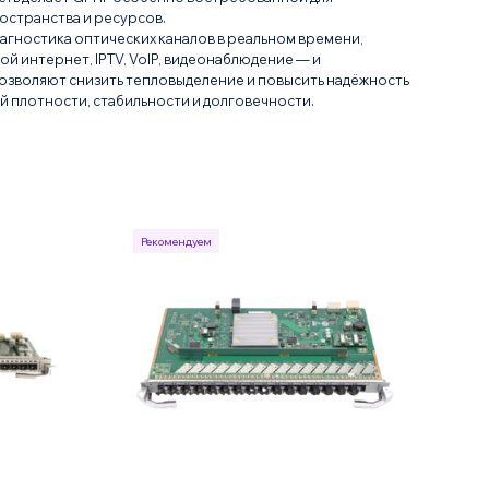
остранства и ресурсов.
гностика оптических каналов в реальном времени,
 интернет, IPTV, VoIP, видеонаблюдение — и
озволяют снизить тепловыделение и повысить надёжность
 плотности, стабильности и долговечности.
Рекомендуем