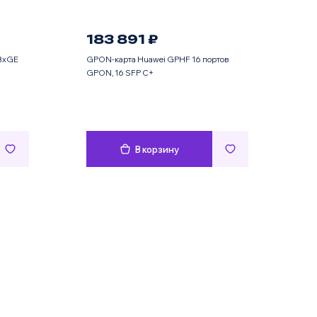
183 891 ₽
8xGE
GPON-карта Huawei GPHF 16 портов
GPON, 16 SFP C+
В корзину
Имя