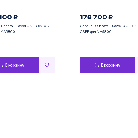
400 ₽
178 700 ₽
я плата Huawei OXHD 8x10GE
Сервисная плата Huawei OGHK 4
я MA5800
CSFP для MA5800
В корзину
В корзину