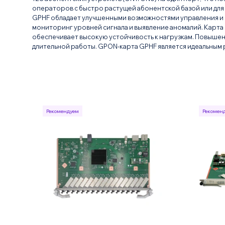
операторов с быстро растущей абонентской базой или для
GPHF обладает улучшенными возможностями управления и 
мониторинг уровней сигнала и выявление аномалий. Карта
обеспечивает высокую устойчивость к нагрузкам. Повыше
длительной работы. GPON-карта GPHF является идеальным 
Рекомендуем
Рекомен