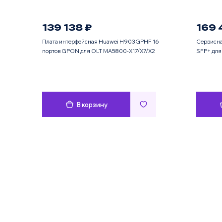
139 138 ₽
169 
Плата интерфейсная Huawei H903GPHF 16
Сервисна
портов GPON для OLT MA5800-X17/X7/X2
SFP+ дл
В корзину