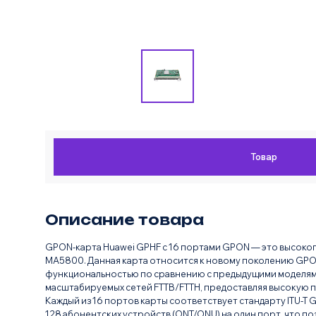
Товар
Описание товара
GPON-карта Huawei GPHF с 16 портами GPON — это высокоп
MA5800. Данная карта относится к новому поколению GP
функциональностью по сравнению с предыдущими моделями
масштабируемых сетей FTTB/FTTH, предоставляя высокую п
Каждый из 16 портов карты соответствует стандарту ITU-T G
128 абонентских устройств (ONT/ONU) на один порт, что п