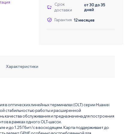
тация
Даю согласие на о
Даю согласие на о
Срок
от 30 до 35
дней
доставки
Гарантия
12 месяцев
Характеристики
я в оптических линейных терминалах (OLT) серии Huawei
ной стабильностью работы и расширенной
ь качества обслуживания и предназначена для построения
тов в рамках одного OLT-шасси.
ле и до 1.25 Гбит/с в восходящем. Карта поддерживает до
ность делает GPHF особенно востребованной для