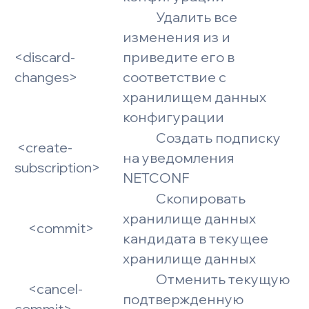
Удалить все
изменения из и
<discard-
приведите его в
changes>
соответствие с
хранилищем данных
конфигурации
Создать подписку
<create-
на уведомления
subscription>
NETCONF
Скопировать
хранилище данных
<commit>
кандидата в текущее
хранилище данных
Отменить текущую
<cancel-
подтвержденную
commit>