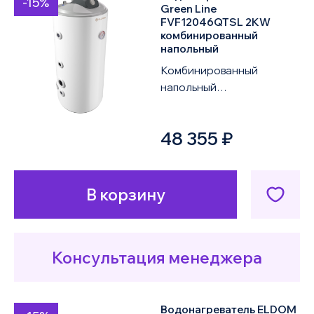
-15%
Green Line
FVF12046QTSL 2KW
комбинированный
напольный
Комбинированный
напольный
водонагреватель ELDOM
Green Line FVF12046QTSL
48 355 ₽
2KW объемом 120 литров
оснащен од...
В корзину
Консультация менеджера
Водонагреватель ELDOM