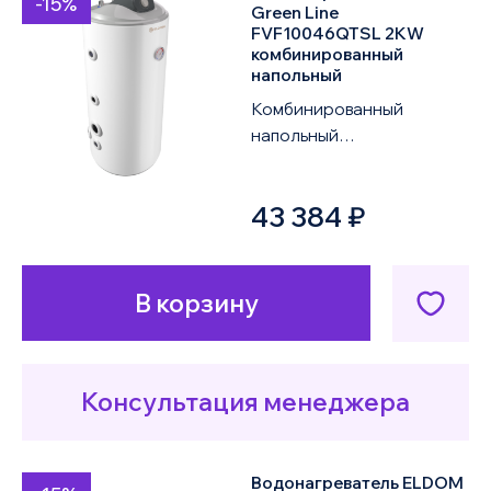
-15%
Green Line
FVF10046QTSL 2KW
комбинированный
напольный
Комбинированный
напольный
водонагреватель ELDOM
Green Line FVF10046QTSL
43 384 ₽
2KW объемом 100 литров
оснащен од...
В корзину
Консультация менеджера
Водонагреватель ELDOM