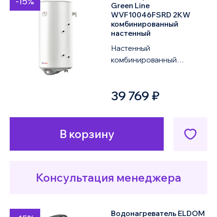
-15%
Green Line
WVF10046FSRD 2KW
комбинированный
настенный
Настенный
комбинированный
водонагреватель ELDOM
Green Line WVF10046FSRD
39 769 ₽
2KW объемом 100 литров
оснащен од...
В корзину
Консультация менеджера
Водонагреватель ELDOM