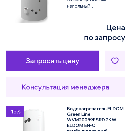
напольный
по убыванию цены
водонагреватель ELDOM
Green Line FV10010FS 3KW
Цена
объемом 1000 литров
оснащен одни...
по запросу
Запросить цену
Консультация менеджера
Водонагреватель ELDOM
-15%
Green Line
WVM20059FSRD 2KW
ELDOM EN-C
комбинированный