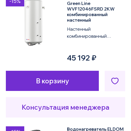
-15%
Green Line
WVF12046FSRD 2KW
комбинированный
настенный
Настенный
комбинированный
водонагреватель ELDOM
Green Line WVF12046FSRD
45 192 ₽
2KW объемом 120 литров
оснащен од...
В корзину
Консультация менеджера
Водонагреватель ELDOM