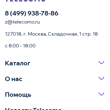
8 (499) 938-78-86
z@telecomo.ru
127018, г. Москва, Складочная, 1 стр. 18
с 8:00 - 18:00
Купить в 1 клик
Каталог
Сетевое оборудование
О нас
Имя
Насосное оборудование
О компании
Помощь
IP-телефония
Доставка и оплата
Оплата заказа
Серверное оборудование и системы