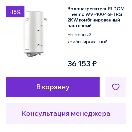
Водонагреватель ELDOM
-15%
Thermo WVF10046FTRG
2KW комбинированный
настенный
Настенный
комбинированный
водонагреватель ELDOM
Thermo WVF10046FTRG
36 153 ₽
2KW объемом 100 литров
оснащен одним ...
В корзину
Консультация менеджера