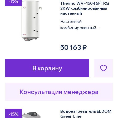
-15%
Thermo WVF15046FTRG
2KW комбинированный
настенный
Настенный
комбинированный
водонагреватель ELDOM
Thermo WVF15046FTRG
50 163 ₽
2KW объемом 150 литров
оснащен одним ...
В корзину
Консультация менеджера
Водонагреватель ELDOM
-15%
Green Line