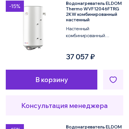
Водонагреватель ELDOM
-15%
Thermo WVF12046FTRG
2KW комбинированный
настенный
Настенный
комбинированный
водонагреватель ELDOM
Thermo WVF12046FTRG
37 057 ₽
2KW объемом 120 литров
оснащен одним ...
В корзину
Консультация менеджера
Водонагреватель ELDOM