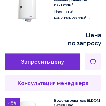
настенный
Настенный
комбинированный
водонагреватель ELDOM
Green Line 72281DSR 2KW
Цена
объемом 200 литров
оснащен одним ...
по запросу
Запросить цену
Консультация менеджера
Водонагреватель ELDOM
-15%
Green Line