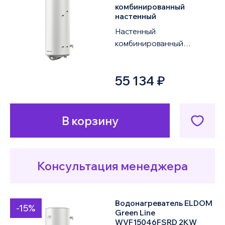
комбинированный
настенный
Настенный
комбинированный
водонагреватель ELDOM
Green Line WVF15046FSLD
55 134 ₽
2KW объемом 150 литров
оснащен од...
В корзину
Консультация менеджера
Водонагреватель ELDOM
-15%
Green Line
WVF15046FSRD 2KW