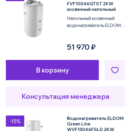
FVF10046QTST 2KW
косвенный напольный
Напольный косвенный
водонагреватель ELDOM
Green Line FVF10046QTST
2KW объемом 100 литров
51 970 ₽
оснащен одним те...
В корзину
Консультация менеджера
Водонагреватель ELDOM
-15%
Green Line
WVF15046FSLD 2KW