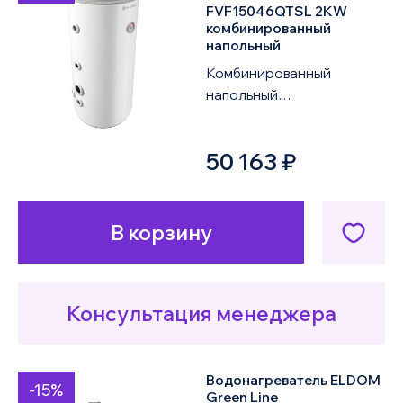
FVF15046QTSL 2KW
комбинированный
напольный
Комбинированный
напольный
водонагреватель ELDOM
Green Line FVF15046QTSL
50 163 ₽
2KW объемом 150 литров
оснащен од...
В корзину
Консультация менеджера
Водонагреватель ELDOM
-15%
Green Line