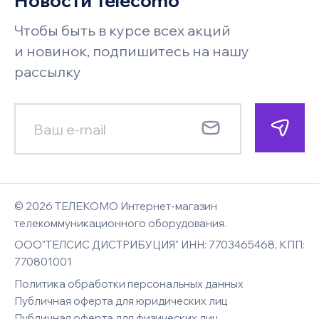
Новости Telecomo
Акции
хранения
Телефон
Возврат и обмен
Чтобы быть в курсе всех акций
Бренды
Под заказ
Запросить цену
Системы безопасности и
Поставщикам
и новинок, подпишитесь на нашу
видеонаблюдения
Faq
рассылку
Гарантия
Менеджер позвонит по указанному
Менеджер позвонит по указанному
Новости
номеру телефона и сориентирует
номеру телефона и сориентирует
Смотреть все
Карта сайта
E-mail
Контакты
по наличию, цене и срокам доставки
по цене и срокам доставки
Бойлеры комбинированного
Имя
Имя
нагрева
© 2026 ТЕЛЕКОМО Интернет-магазин
Комментарий к заказу
Вход
телекоммуникационного оборудования.
ООО"ТЕЛСИС ДИСТРИБУЦИЯ" ИНН: 7703465468, КПП:
Восстановление
E-mail
770801001
Телефон
Телефон
пароля
Диапазон цены, руб
Политика обработки персональных данных
Публичная оферта для юридических лиц
Публичная оферта для физических лиц