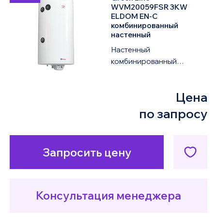
WVM20059FSR 3KW
ELDOM EN-C
комбинированный
настенный
Настенный
комбинированный
водонагреватель ELDOM
Green Line 72281SR 3KW
Цена
объемом 200 литров
оснащен одним т...
по запросу
Запросить цену
Консультация менеджера