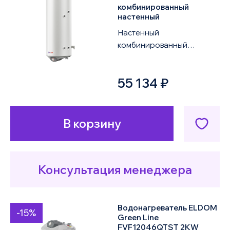
комбинированный
настенный
Настенный
комбинированный
водонагреватель ELDOM
Green Line WVF15046FSRD
55 134 ₽
2KW объемом 150 литров
оснащен од...
В корзину
Консультация менеджера
Водонагреватель ELDOM
-15%
Green Line
FVF12046QTST 2KW