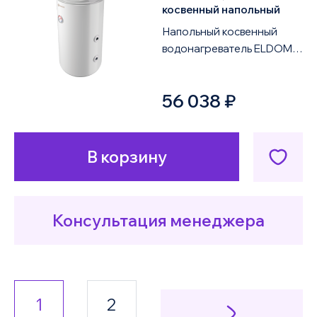
косвенный напольный
Напольный косвенный
водонагреватель ELDOM
Green Line FVF12046QTST
2KW объемом 120 литров
56 038 ₽
оснащен одним те...
В корзину
Консультация менеджера
1
2