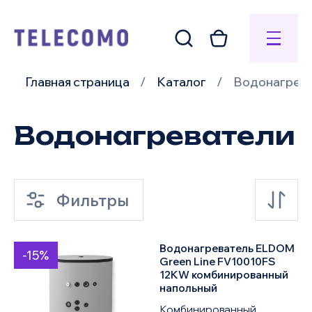
Главная страница
Каталог
Водонагрев
Водонагреватели
Фильтры
Водонагреватель ELDOM
-15%
по умолчанию
Green Line FV10010FS
12KW комбинированный
напольный
по возрастанию цены
Комбинированный